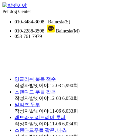
Pet dog Center
010-8484-3098
Balnesia(S)
010-2288-3598
Balnesia(M)
053-761-7979
잉글리쉬 불독 잭순
작성자
발넷이야
12-03
5,990
회
스탠다드 푸들 팝콘
작성자
발넷이야
12-03
6,050
회
말티즈 두부
작성자
발넷이야
11-06
6,033
회
래브라도 리트리버 루피
작성자
발넷이야
11-06
6,034
회
스탠다드푸들 팝콘, 나쵸