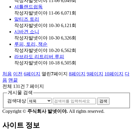
작성자
발넷이야
11-06
6,049
회
셔틀랜드쉽독
작성자
발넷이야
11-06
6,071
회
말티즈 토리
작성자
발넷이야
10-30
6,121
회
시바견 소니
작성자
발넷이야
10-30
6,326
회
루피, 토리, 잭순
작성자
발넷이야
10-20
6,562
회
라브라도 리트리버 루피
작성자
발넷이야
10-18
6,505
회
처음
이전
6
페이지
열린
7
페이지
8
페이지
9
페이지
10
페이지
다
음
맨끝
전체 131건
7 페이지
게시물 검색
검색대상
검색
Copyright ©
주식회사 발넷이야.
All rights reserved.
사이트 정보