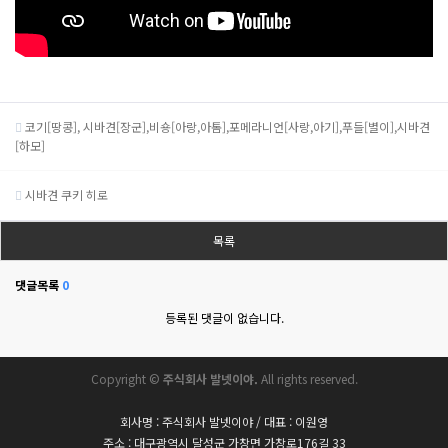
코기[땅콩], 시바견[장군],비숑[아랑,아톰],포메라니언[사랑,아기],푸들[별이],시바견
[하모]
시바견 쿠키 히로
목록
댓글목록
0
등록된 댓글이 없습니다.
Copyright ©
주식회사 발넷이야.
All rights reserved.
회사명 : 주식회사 발넷이야 / 대표 : 이원영
주소 : 대구광역시 달성군 가창면 가창로176길 33